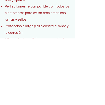
Perfectamente compatible con todos los
elastómeros para evitar problemas con
juntas y sellos
Protección a largo plazo contra el óxido y
la corrosión.
Alto punto de ebullición para resistir el
bloqueo de vapor incluso a altas
temperaturas de funcionamiento
Datos técnicos:
Descargar
Suscríbete para recibir