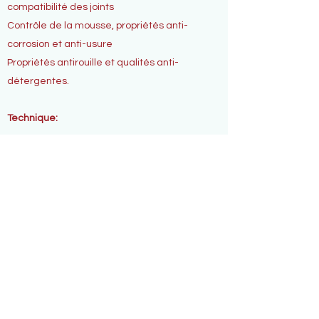
compatibilité des joints
Contrôle de la mousse, propriétés anti-
corrosion et anti-usure
Propriétés antirouille et qualités anti-
détergentes.
Technique:
Télécharger
Abonnez-vous pour
recevoir des mises à
jour exclusives
E-mail