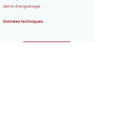
dents d'engrenage.
Données techniques:
Télécharger
Abonnez-vous pour
recevoir des mises à
jour exclusives
E-mail
Joignez-vous à notre liste d&#39;envoi