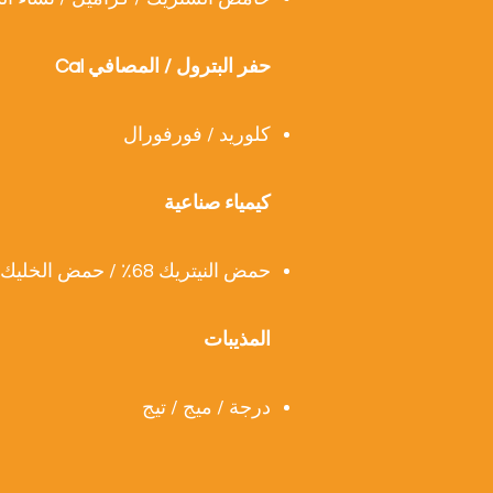
حفر البترول / المصافي Cal
كلوريد / فورفورال
كيمياء صناعية
حمض النيتريك 68٪ / حمض الخليك الجليدي / حمض الفورميك 85٪ / الفوسفوريك
المذيبات
درجة / ميج / تيج