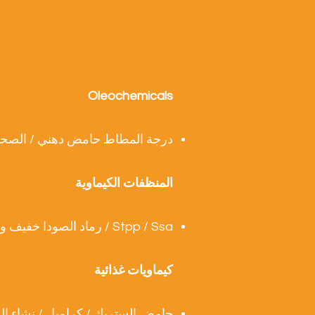
Oleochemicals
درجة المطاط حامض دهني / الصحافة
المنظفات الكيماوية
Stpp / Ssa / رماد الصودا خفيف وكثيف / حمض بيركربونات / لابسا / سليس 70٪
كيماويات غذائية
حامض الستريك / كراميل / نشاء الذر