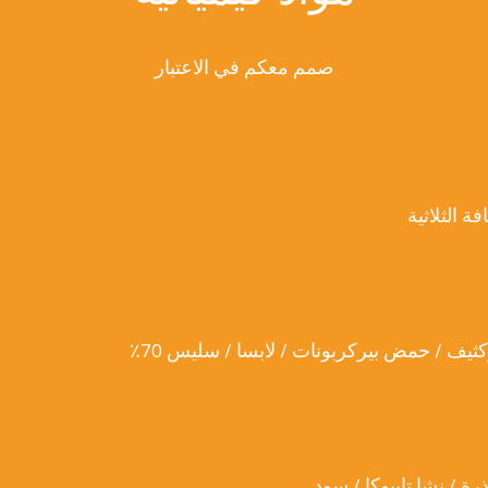
صمم معكم في الاعتبار
 الثلاثية
ة / نشا تابيوكا / سود