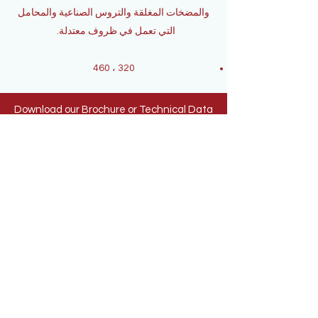
والمضخات المغلقة والتروس الصناعية والمحامل
التي تعمل في ظروف معتدلة.
320 ، 460
Download our Brochure or Technical Data
Sheets
Brochure
Technical Data Sheets
لدينا الكثير من المنتجات التي نقدمها ، لذا اتصل بنا
اليوم لمعرفة المزيد.
اتصل بنا